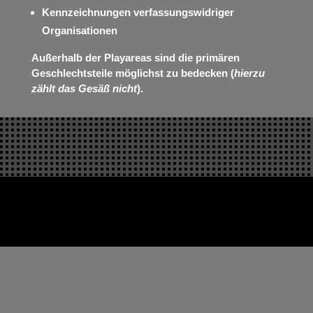
Kennzeichnungen verfassungswidriger
Organisationen
Außerhalb der Playareas sind die primären
Geschlechtsteile möglichst zu bedecken (
hierzu
zählt das Gesäß nicht
).