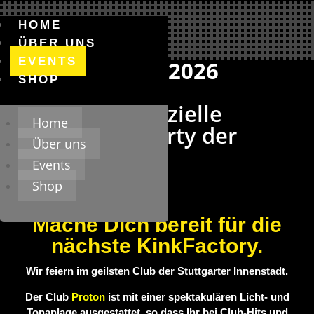
HOME
ÜBER UNS
EVENTS
06
–
11
–
2026
SHOP
Die offizielle
Home
Hauptparty der
Über uns
Events
Shop
Mache Dich bereit für die
nächste KinkFactory.
Wir feiern im geilsten Club der Stuttgarter Innenstadt.
Der Club
Proton
ist mit einer spektakulären Licht- und
Tonanlage ausgestattet, so dass Ihr bei Club-Hits und